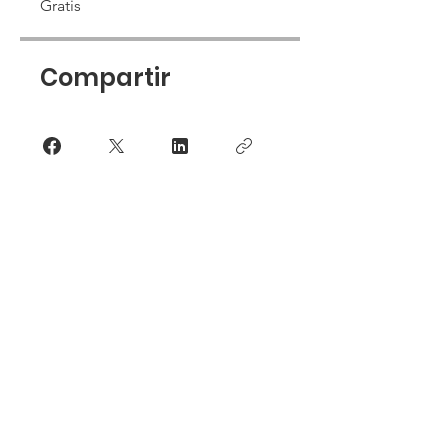
Gratis
Compartir
Únete
Webmaster Login
© 2018 Todos los derechos
reservados Politica de la
Felicidad