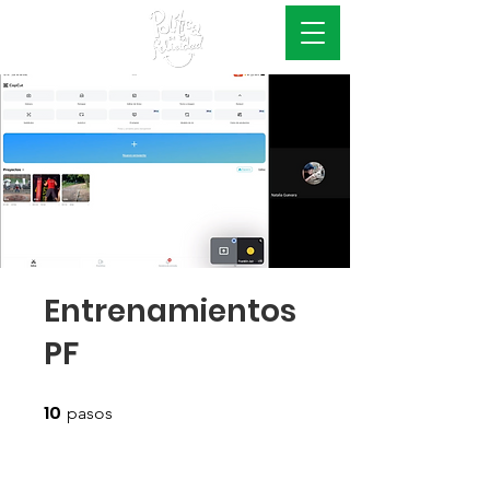
#EsConAcciones
Entrenamientos
PF
10
10 pasos
pasos