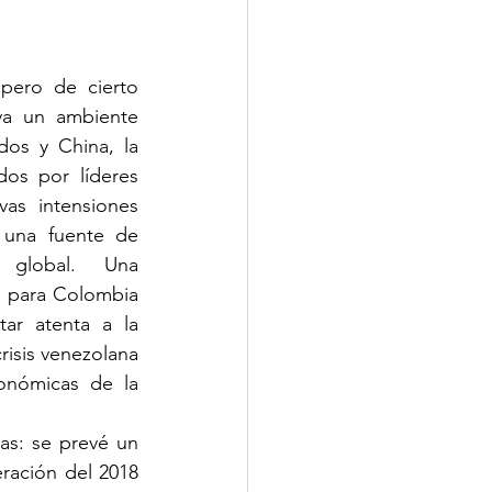
pero de cierto 
a un ambiente 
os y China, la 
os por líderes 
s intensiones 
 una fuente de 
o global.  Una 
 para Colombia 
ar atenta a la 
risis venezolana 
nómicas de la 
s: se prevé un 
ración del 2018 