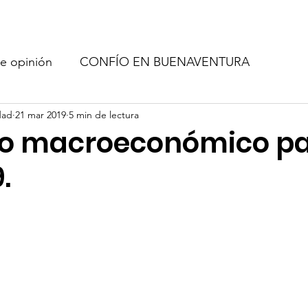
Red de amigo
Quienes Somos
Blog
Com
e opinión
CONFÍO EN BUENAVENTURA
idad
21 mar 2019
5 min de lectura
o macroeconómico pa
.