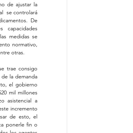
o de ajustar la 
l  se controlará 
icamentos. De 
 capacidades 
las medidas se 
ento normativo, 
tre otras. 
e trae consigo 
 de la demanda 
to, el gobierno 
20 mil millones 
 asistencial a 
este incremento 
ar de esto, el 
 ponerle fin o 
dos los agentes 