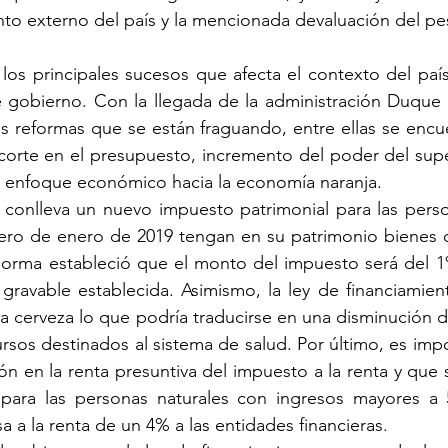
ento externo del país y la mencionada devaluación del pe
os principales sucesos que afecta el contexto del país
 gobierno. Con la llegada de la administración Duque y
as reformas que se están fraguando, entre ellas se encuen
ecorte en el presupuesto, incremento del poder del sup
e enfoque económico hacia la economía naranja.
a conlleva un nuevo impuesto patrimonial para las perso
imero de enero de 2019 tengan en su patrimonio bienes 
 norma estableció que el monto del impuesto será del 1
 gravable establecida. Asimismo, la ley de financiamien
 la cerveza lo que podría traducirse en una disminución 
rsos destinados al sistema de salud. Por último, es impo
n en la renta presuntiva del impuesto a la renta y que s
para las personas naturales con ingresos mayores a 5
a a la renta de un 4% a las entidades financieras.