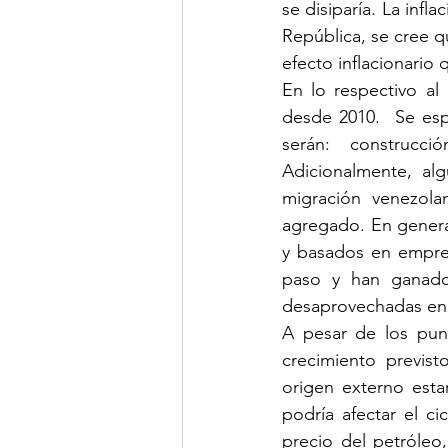
se disiparía. La infl
República, se cree q
efecto inflacionario 
En lo respectivo al
desde 2010.  Se esp
serán:  construcció
Adicionalmente, al
migración venezol
agregado. En genera
y basados en empren
paso y han ganado 
desaprovechadas en 
A pesar de los pun
crecimiento previst
origen externo esta
podría afectar el c
precio del petróleo,