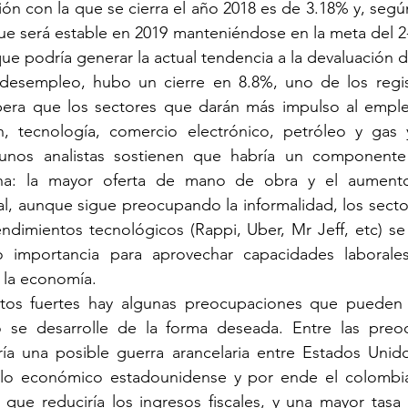
ación con la que se cierra el año 2018 es de 3.18% y, segú
ue será estable en 2019 manteniéndose en la meta del 2-
que podría generar la actual tendencia a la devaluación d
 desempleo, hubo un cierre en 8.8%, uno de los regis
era que los sectores que darán más impulso al emple
n, tecnología, comercio electrónico, petróleo y gas y 
gunos analistas sostienen que habría un componente 
ana: la mayor oferta de mano de obra y el aument
l, aunque sigue preocupando la informalidad, los secto
dimientos tecnológicos (Rappi, Uber, Mr Jeff, etc) se 
importancia para aprovechar capacidades laborales 
la economía. 
tos fuertes hay algunas preocupaciones que pueden 
o se desarrolle de la forma deseada. Entre las preo
ría una posible guerra arancelaria entre Estados Unido
iclo económico estadounidense y por ende el colombian
 que reduciría los ingresos fiscales, y una mayor tasa 