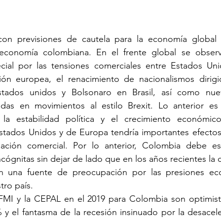
con previsiones de cautela para la economía global 
economía colombiana. En el frente global se observ
cial por las tensiones comerciales entre Estados Unid
ión europea, el renacimiento de nacionalismos dirigid
ados unidos y Bolsonaro en Brasil, así como nueva
adas en movimientos al estilo Brexit. Lo anterior es
 la estabilidad política y el crecimiento económic
stados Unidos y de Europa tendría importantes efectos
ación comercial. Por lo anterior, Colombia debe est
cógnitas sin dejar de lado que en los años recientes la c
n una fuente de preocupación por las presiones eco
tro país.
 FMI y la CEPAL en el 2019 para Colombia son optimista
 y el fantasma de la recesión insinuado por la desacele