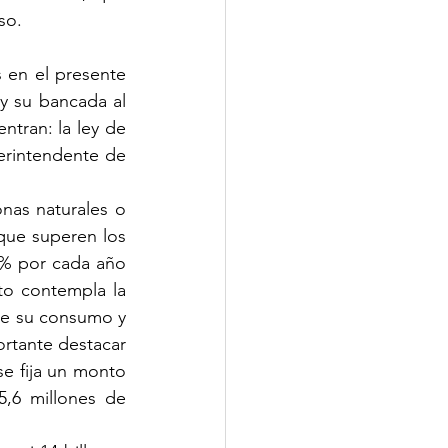
so. 
 en el presente 
 su bancada al 
tran: la ley de 
erintendente de 
nas naturales o 
que superen los 
% por cada año 
to contempla la 
de su consumo y 
rtante destacar 
e fija un monto 
,6 millones de 