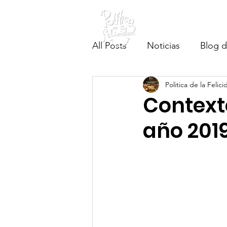
Inicio
Testigos
#EsConAcciones
All Posts
Noticias
Blog d
Politica de la Felic
Context
año 2019