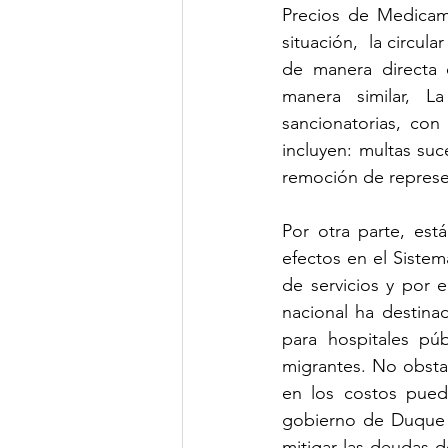
Precios de Medicame
situación,  la circul
de manera directa 
manera similar, L
sancionatorias, con
incluyen: multas suc
remoción de represen
Por otra parte, est
efectos en el Siste
de servicios y por 
nacional ha destina
para hospitales pú
migrantes. No obsta
en los costos puede
gobierno de Duque 
mitigar las deudas d