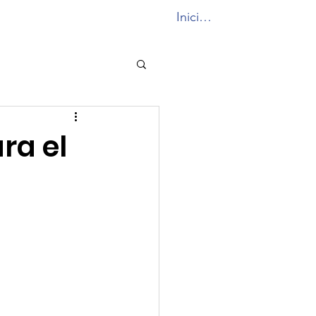
Iniciar sesión
unidad PF
More...
ra el