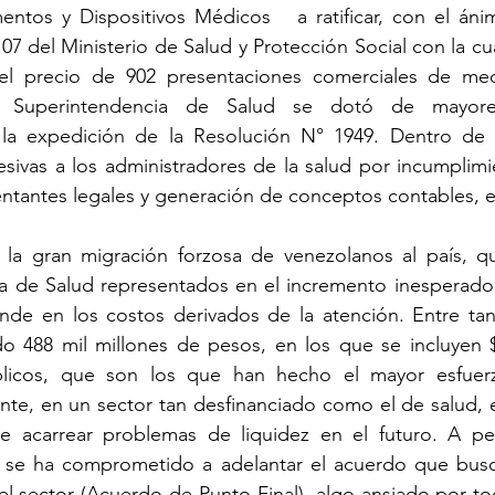
ntos y Dispositivos Médicos   a ratificar, con el ánim
ar 07 del Ministerio de Salud y Protección Social con la cua
el precio de 902 presentaciones comerciales de med
a Superintendencia de Salud se dotó de mayores
 la expedición de la Resolución N° 1949. Dentro de 
esivas a los administradores de la salud por incumplimi
tantes legales y generación de conceptos contables, en
á la gran migración forzosa de venezolanos al país, qu
ma de Salud representados en el incremento inesperado
ende en los costos derivados de la atención. Entre tan
do 488 mil millones de pesos, en los que se incluyen $
blicos, que son los que han hecho el mayor esfuerzo
nte, en un sector tan desfinanciado como el de salud, 
 acarrear problemas de liquidez en el futuro. A pes
se ha comprometido a adelantar el acuerdo que busca
el sector (Acuerdo de Punto Final), algo ansiado por to