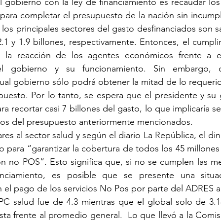
l gobierno con la ley de financiamiento es recaudar los 
ara completar el presupuesto de la nación sin incumplir 
 los principales sectores del gasto desfinanciados son sa
.1 y 1.9 billones, respectivamente. Entonces, el cumplim
y la reacción de los agentes económicos frente a es
el gobierno y su funcionamiento. Sin embargo, 
tual gobierno sólo podrá obtener la mitad de lo requerido
upuesto. Por lo tanto, se espera que el presidente y su
a recortar casi 7 billones del gasto, lo que implicaría se
ros del presupuesto anteriormente mencionados.
res al sector salud y según el diario La República, el din
o para “garantizar la cobertura de todos los 45 millones
ón no POS”. Esto significa que, si no se cumplen las m
anciamiento, es posible que se presente una situa
 el pago de los servicios No Pos por parte del ADRES a 
PC salud fue de 4.3 mientras que el global solo de 3.1
ta frente al promedio general.  Lo que llevó a la Comis