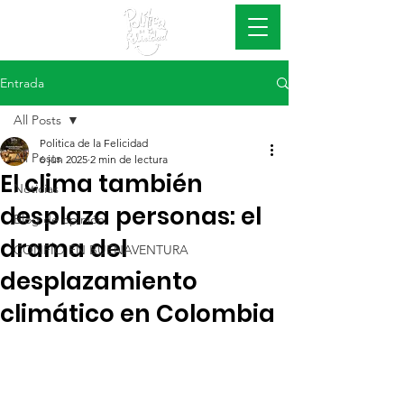
#EsConAcciones
Entrada
All Posts
Politica de la Felicidad
All Posts
6 jun 2025
2 min de lectura
El clima también
Noticias
desplaza personas: el
Blog de opinión
drama del
CONFÍO EN BUENAVENTURA
desplazamiento
climático en Colombia