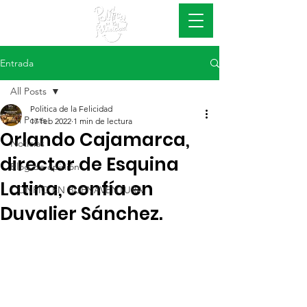
#EsConAcciones
Entrada
All Posts
Politica de la Felicidad
All Posts
17 feb 2022
1 min de lectura
Orlando Cajamarca,
Noticias
director de Esquina
Blog de opinión
Latina, confía en
CONFÍO EN BUENAVENTURA
Duvalier Sánchez.