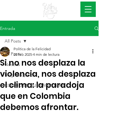
#EsConAcciones
Entrada
All Posts
Politica de la Felicidad
All Posts
25 feb 2025
4 min de lectura
Si no nos desplaza la
Noticias
violencia, nos desplaza
Blog de opinión
el clima: la paradoja
CONFÍO EN BUENAVENTURA
que en Colombia
debemos afrontar.