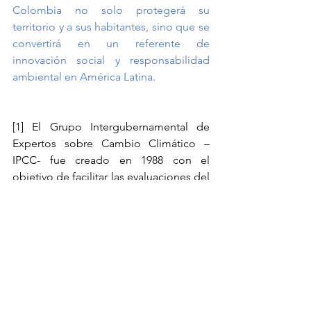
Colombia no solo protegerá su 
territorio y a sus habitantes, sino que se 
convertirá en un referente de 
innovación social y responsabilidad 
ambiental en América Latina.
[1]
 El Grupo Intergubernamental de 
Expertos sobre Cambio Climático –
IPCC- fue creado en 1988 con el 
objetivo de facilitar las evaluaciones del 
estado de conocimiento científico, 
técnico y socioeconómicos sobre el 
cambio climático, sus causas, posibles 
repercusiones y estrategias de 
respuestas.
[2]
 IPCC. (2023). 
“Informe de síntesis del 
AR6: Cambio climático 2023”. 
Recuperado de: 