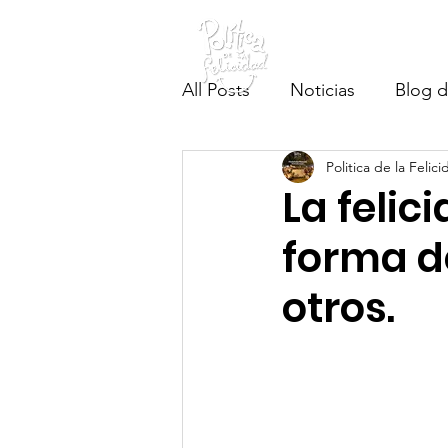
Inicio
Testigos
#EsConAcciones
All Posts
Noticias
Blog d
Politica de la Felic
La felic
forma d
otros.