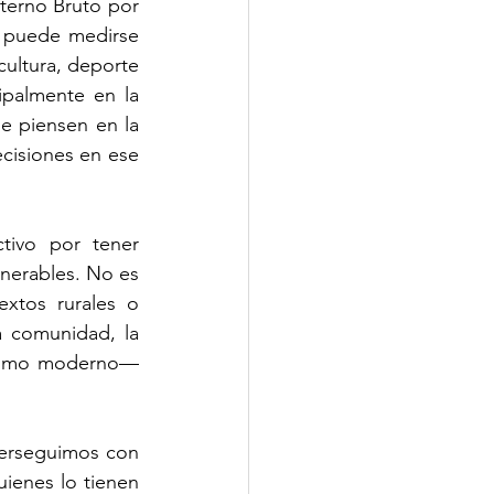
erno Bruto por 
 puede medirse 
ultura, deporte 
ipalmente en la 
e piensen en la 
cisiones en ese 
tivo por tener 
nerables. No es 
xtos rurales o 
 comunidad, la 
mismo moderno— 
perseguimos con 
ienes lo tienen 