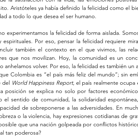
to. Aristóteles ya había definido la felicidad como el b
lidad a todo lo que desea el ser humano.
o experimentamos la felicidad de forma aislada. Somos 
 y espirituales. Por eso, pensar la felicidad requiere mira
incluir también el contexto en el que vivimos, las rel
ores que nos movilizan. Hoy, la comunidad es un conc
o anhelamos volver. Por eso, la felicidad es también un a
ue Colombia es “el país más feliz del mundo”; sin emb
 del 
World Happiness Report
, el país realmente ocupa 
ta posición se explica no solo por factores económicos
el sentido de comunidad, la solidaridad espontánea, l
 capacidad de sobreponerse a las adversidades. En much
obreza o la violencia, hay expresiones cotidianas de gra
osible que una nación golpeada por conflictos históric
al tan poderosa?