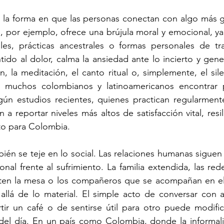
n la forma en que las personas conectan con algo más g
l, por ejemplo, ofrece una brújula moral y emocional, ya 
nales, prácticas ancestrales o formas personales de tr
ntido al dolor, calma la ansiedad ante lo incierto y gen
, la meditación, el canto ritual o, simplemente, el sile
 muchos colombianos y latinoamericanos encontrar p
ún estudios recientes, quienes practican regularmente
n a reportar niveles más altos de satisfacción vital, resil
to para Colombia.
bién se teje en lo social. Las relaciones humanas siguen
al frente al sufrimiento. La familia extendida, las redes
en la mesa o los compañeros que se acompañan en el 
allá de lo material. El simple acto de conversar con a
ir un café o de sentirse útil para otro puede modifica
del día. En un país como Colombia, donde la informalid