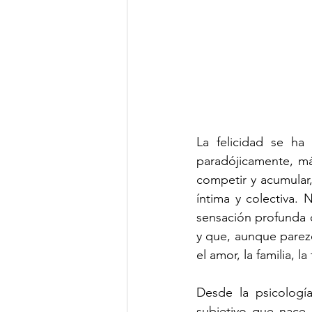
La felicidad se h
paradójicamente, má
competir y acumular
íntima y colectiva.
sensación profunda d
y que, aunque parezc
el amor, la familia, l
Desde la psicología
subjetivo que nace d