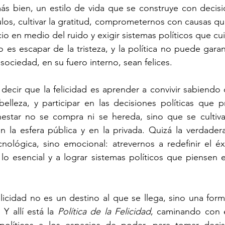
más bien, un estilo de vida que se construye con decis
ulos, cultivar la gratitud, comprometernos con causas que
cio en medio del ruido y exigir sistemas políticos que c
o es escapar de la tristeza, y la política no puede gara
 sociedad, en su fuero interno, sean felices.
decir que la felicidad es aprender a convivir sabiendo
belleza, y participar en las decisiones políticas que p
star no se compra ni se hereda, sino que se cultiva 
 la esfera pública y en la privada. Quizá la verdadera
nológica, sino emocional: atrevernos a redefinir el éxit
lo esencial y a lograr sistemas políticos que piensen e
felicidad no es un destino al que se llega, sino una for
 allí está la 
Política de la Felicidad
, caminando con e