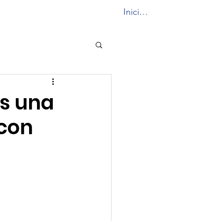
Iniciar sesión
unidad PF
More...
es una
con