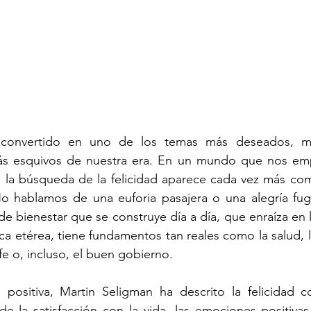
a convertido en uno de los temas más deseados, má
s esquivos de nuestra era. En un mundo que nos empu
, la búsqueda de la felicidad aparece cada vez más com
 No hablamos de una euforia pasajera o una alegría fug
e bienestar que se construye día a día, que enraíza en la
a etérea, tiene fundamentos tan reales como la salud, la 
a fe o, incluso, el buen gobierno.
 positiva, Martin Seligman ha descrito la felicidad 
e la satisfacción con la vida, las emociones positivas 