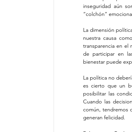
inseguridad aún son
“colchón” emocional
La dimensión polític
nuestra causa como 
transparencia en el m
de participar en l
bienestar puede ex
La política no debería
es cierto que un bu
posibilitar las cond
Cuando las decision
común, tendremos ce
generan felicidad.