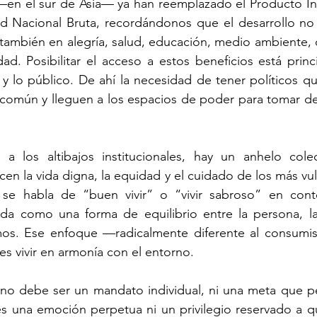
en el sur de Asia— ya han reemplazado el Producto Int
dad Nacional Bruta, recordándonos que el desarrollo no
 también en alegría, salud, educación, medio ambiente, c
dad. Posibilitar el acceso a estos beneficios está princ
o y lo público. De ahí la necesidad de tener políticos qu
 común y lleguen a los espacios de poder para tomar de
 los altibajos institucionales, hay un anhelo colec
cen la vida digna, la equidad y el cuidado de los más vul
se habla de “buen vivir” o “vivir sabroso” en conte
nda como una forma de equilibrio entre la persona, la
smos. Ese enfoque —radicalmente diferente al consu
 es vivir en armonía con el entorno.
ad no debe ser un mandato individual, ni una meta que 
s una emoción perpetua ni un privilegio reservado a qu